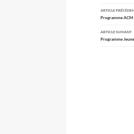
Navigati
ARTICLE PRÉCÉDE
des
Programme ACM 
articles
ARTICLE SUIVANT
Programme Jeune