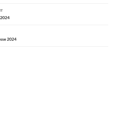
on
NT
2024
sse 2024