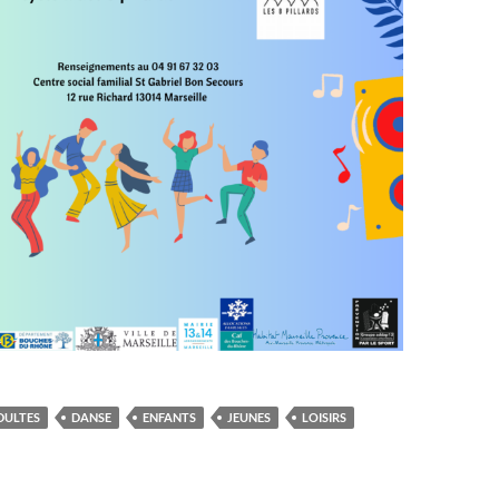
DULTES
DANSE
ENFANTS
JEUNES
LOISIRS