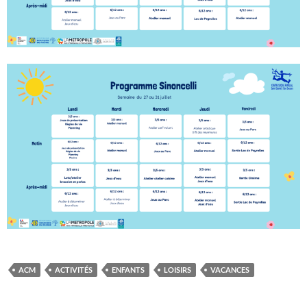
ACM
ACTIVITÉS
ENFANTS
LOISIRS
VACANCES