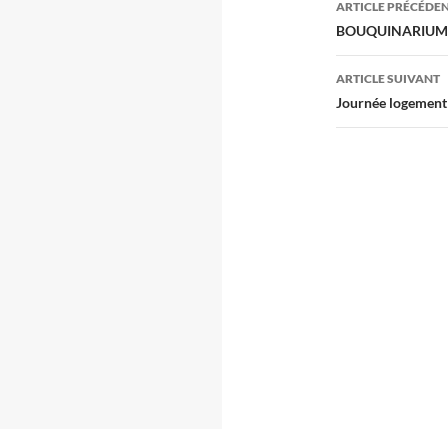
ARTICLE PRÉCÉDE
des
BOUQUINARIUM
articles
ARTICLE SUIVANT
Journée logement