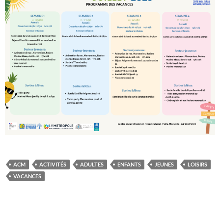
ACM
ACTIVITÉS
ADULTES
ENFANTS
JEUNES
LOISIRS
VACANCES