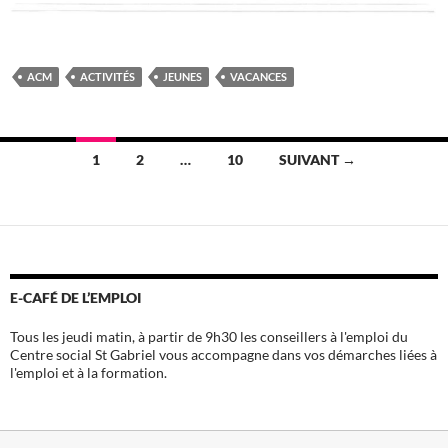
ACM
ACTIVITÉS
JEUNES
VACANCES
Navigation
1
2
…
10
SUIVANT →
des
articles
E-CAFÉ DE L’EMPLOI
Tous les jeudi matin, à partir de 9h30 les conseillers à l'emploi du
Centre social St Gabriel vous accompagne dans vos démarches liées à
l'emploi et à la formation.