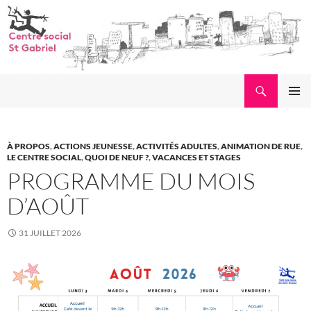
Aller
au
contenu
Recherche
MENU
PRINCI
À PROPOS
,
ACTIONS JEUNESSE
,
ACTIVITÉS ADULTES
,
ANIMATION DE RUE
,
LE CENTRE SOCIAL
,
QUOI DE NEUF ?
,
VACANCES ET STAGES
PROGRAMME DU MOIS
D’AOÛT
31 JUILLET 2026